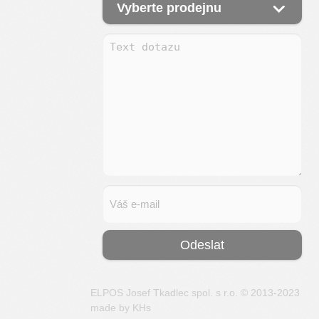
Vyberte prodejnu
ELPOS Josef Tkadlec spol. s r.o. © 2013-2023
made by
KHs